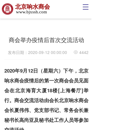
北京响水商会
T
www.bjxssh.com
o
g
g
l
e
商会举办疫情后首次交流活动
n
a
发布日期：2020-09-12 00:00:00
4442
v
i
g
2020年9月12日（星期六）下午，北京
a
t
响水商会疫情后的第一次商会会员见面
i
o
会在北京海育大厦18楼[上海餐厅]举
n
行。商会交流活动由会长北京响水商会
会长夏伟伟、党支部书记、常务会长兼
秘书长高尚亚
及秘书处工作人员等参加
交流活动。