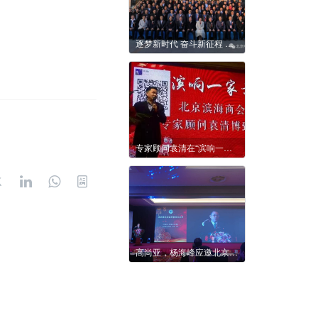
逐梦新时代 奋斗新征程 ——2020京响企业新春联谊会在京隆重举行
专家顾问袁清在“滨响一家亲联谊会”的即兴演讲（实录）
高尚亚，杨海峰应邀北京泰兴企业商会成立庆典