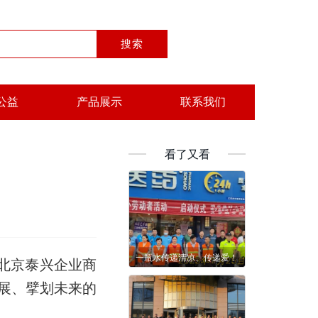
公益
产品展示
联系我们
看了又看
一瓶水传递清凉、传递爱！
加北京泰兴企业商
展、擘划未来的